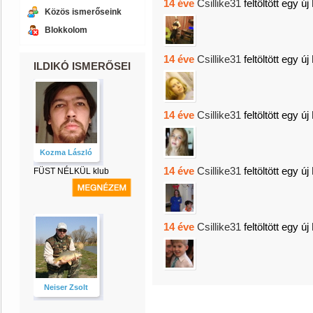
14 éve
Csillike31
feltöltött egy új
Közös ismerőseink
Blokkolom
14 éve
Csillike31
feltöltött egy új
ILDIKÓ ISMERŐSEI
14 éve
Csillike31
feltöltött egy új
Kozma László
14 éve
Csillike31
feltöltött egy új
FÜST NÉLKÜL klub
14 éve
Csillike31
feltöltött egy új
Neiser Zsolt