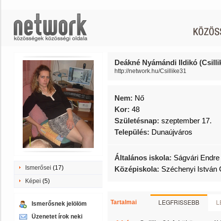
Deákné Nyámándi Ildikó (Csilli
http://network.hu/Csillike31
Nem:
Nő
Kor:
48
Születésnap:
szeptember 17.
Település:
Dunaújváros
Általános iskola:
Ságvári Endre 
Ismerősei
(17)
Középiskola:
Széchenyi István
Képei
(5)
LEGFRISSEBB
L
Tartalmai
Ismerősnek jelölöm
Üzenetet írok neki