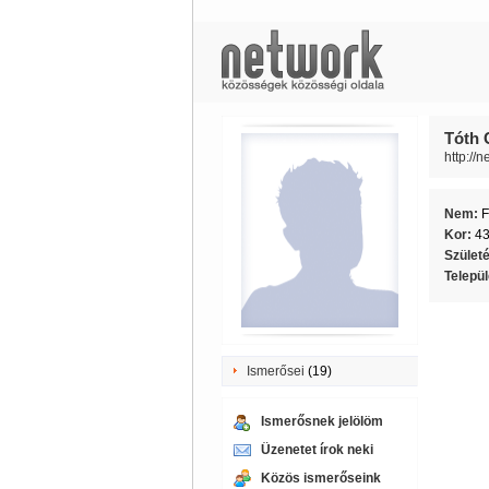
Tóth 
http://
Nem:
F
Kor:
4
Szület
Telepü
Ismerősei
(19)
Ismerősnek jelölöm
Üzenetet írok neki
Közös ismerőseink