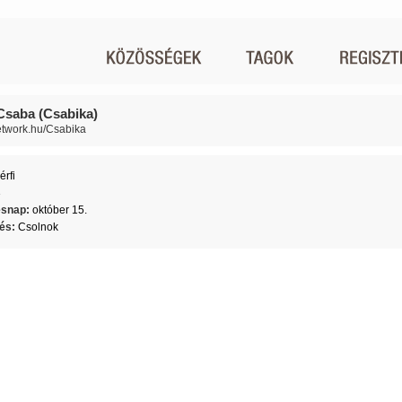
Csaba (Csabika)
network.hu/Csabika
érfi
3
ésnap:
október 15.
lés:
Csolnok