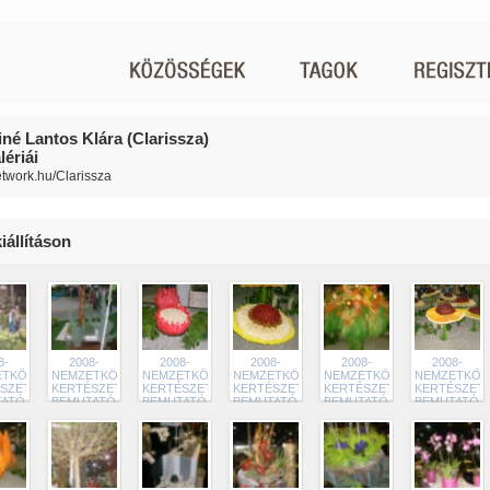
né Lantos Klára (Clarissza)
ériái
network.hu/Clarissza
iállításon
8-
2008-
2008-
2008-
2008-
2008-
TKÖZI
NEMZETKÖZI
NEMZETKÖZI
NEMZETKÖZI
NEMZETKÖZI
NEMZETKÖZ
SZETI
KERTÉSZETI
KERTÉSZETI
KERTÉSZETI
KERTÉSZETI
KERTÉSZETI
TATÓ
BEMUTATÓ
BEMUTATÓ
BEMUTATÓ
BEMUTATÓ
BEMUTATÓ
9
248
247
246
245
244