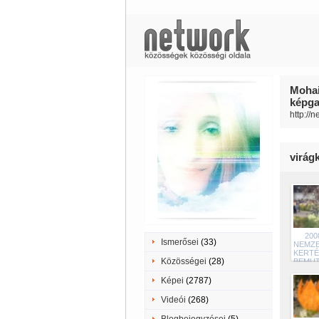
Mohai
képgal
http://
virágk
200
Ismerősei
(33)
NEMZE
KERTÉ
Közösségei
(28)
BEMU
24
Képei
(2787)
Videói
(268)