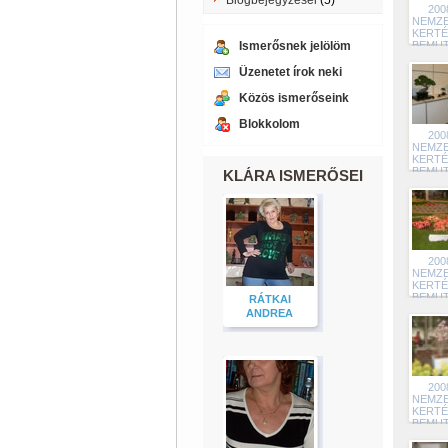
Blogbejegyzései
(5)
200
NEMZE
KERTÉ
Ismerősnek jelölöm
BEMU
24
Üzenetet írok neki
Közös ismerőseink
Blokkolom
200
NEMZE
KERTÉ
BEMU
KLÁRA ISMERŐSEI
23
200
NEMZE
KERTÉ
BEMU
RÁTKAI
23
ANDREA
200
NEMZE
KERTÉ
BEMU
22