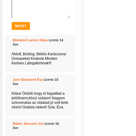
I
Mohainé Lantos Klára
üzente
14
éve
I
Áldott, Boldog, Békés Karácsonyi
Ünnepeket Kívánok Minden
Kedves Látogatómnak!!!
Juni Sándorné Éva
üzente
15
I
éve
Klára! Örülök hogy el fogadtad a
jelölésem,köszi szépen! Nagyon
színvonalas az oldalad,jó volt bele
nézni! Gratula neked! Szia.:Éva.
I
Báder Jánosné Joli
üzente
16
éve