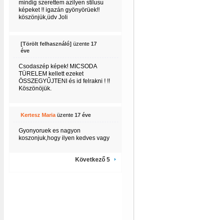
mindig szerettem azilyen stilusu
képeket !! igazán gyönyörüek!!
köszönjük,üdv Joli
I
[Törölt felhasználó]
üzente
17
éve
Csodaszép képek! MICSODA
TÜRELEM kellett ezeket
ÖSSZEGYŰJTENI és id felrakni ! !!
Köszönöjük.
I
Kertesz Maria
üzente
17 éve
Gyonyoruek es nagyon
koszonjuk,hogy ilyen kedves vagy
Következő 5
I