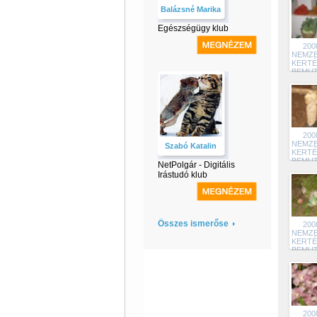
Balázsné Marika
Egészségügy klub
200
NEMZE
KERTÉ
BEMU
21
200
NEMZE
Szabó Katalin
KERTÉ
BEMU
NetPolgár - Digitális
21
Irástudó klub
Összes ismerőse
200
NEMZE
KERTÉ
BEMU
20
200