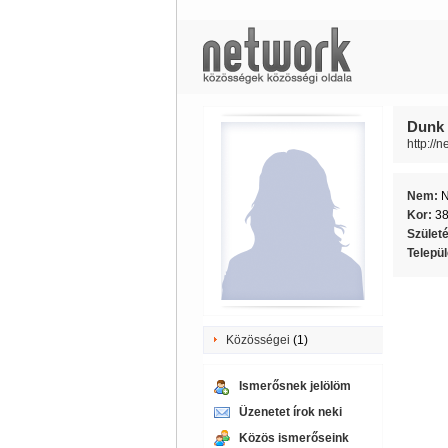
Dunk 
http://
Nem:
Kor:
3
Szület
Telepü
Közösségei
(1)
Ismerősnek jelölöm
Üzenetet írok neki
Közös ismerőseink