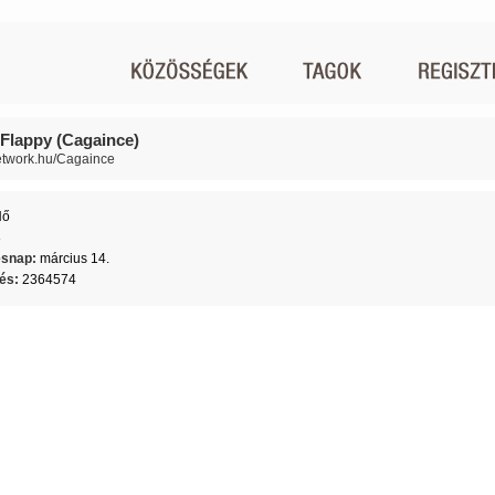
Flappy (Cagaince)
network.hu/Cagaince
Nő
8
ésnap:
március 14.
lés:
2364574