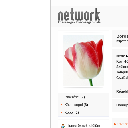
Boros
http://
Nem:
Kor:
4
Szület
Telepü
Családi
Régebb
Ismerősei
(7)
Közösségei
(6)
Hobbij
Képei
(1)
Kedvenc
Ismerősnek jelölöm