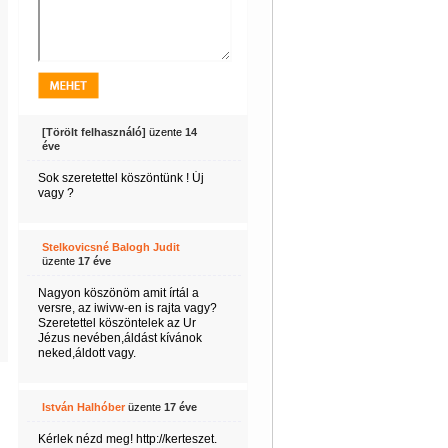
[Törölt felhasználó]
üzente
14
éve
Sok szeretettel köszöntünk ! Új
vagy ?
Stelkovicsné Balogh Judit
üzente
17 éve
Nagyon köszönöm amit írtál a
versre, az iwivw-en is rajta vagy?
Szeretettel köszöntelek az Ur
Jézus nevében,áldást kívánok
neked,áldott vagy.
István Halhóber
üzente
17 éve
Kérlek nézd meg! http://kerteszet.