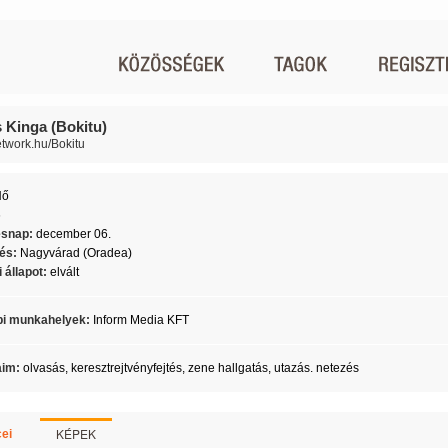
 Kinga (Bokitu)
network.hu/Bokitu
Nő
6
ésnap:
december 06.
lés:
Nagyvárad (Oradea)
 állapot:
elvált
i munkahelyek:
Inform Media KFT
aim:
olvasás, keresztrejtvényfejtés, zene hallgatás, utazás. netezés
KÉPEK
ei