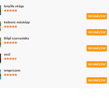
fenyőfa virága
kedvenc-másképp
Bőgő szarvasbika
osz2
tengerszem