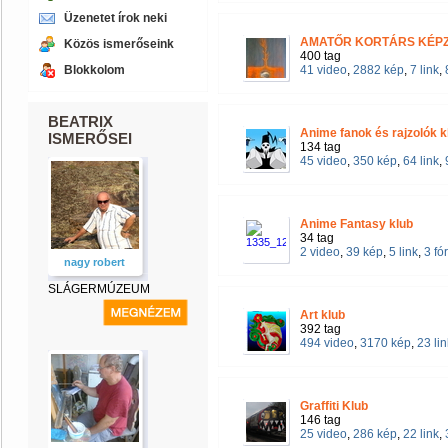
Üzenetet írok neki
AMATŐR KORTÁRS KÉPZ
Közös ismerőseink
400 tag
Blokkolom
41 video
,
2882 kép
,
7 link
,
BEATRIX
Anime fanok és rajzolók k
ISMERŐSEI
134 tag
45 video
,
350 kép
,
64 link
,
Anime Fantasy klub
34 tag
2 video
,
39 kép
,
5 link
,
3 f
nagy robert
SLÁGERMÚZEUM
Art klub
392 tag
494 video
,
3170 kép
,
23 lin
Graffiti Klub
146 tag
25 video
,
286 kép
,
22 link
,