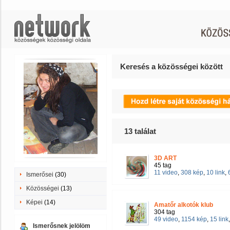
Keresés a közösségei között
13
találat
3D ART
45 tag
11 video
,
308 kép
,
10 link
,
Ismerősei
(30)
Közösségei
(13)
Képei
(14)
Amatőr alkotók klub
304 tag
49 video
,
1154 kép
,
15 link
Ismerősnek jelölöm