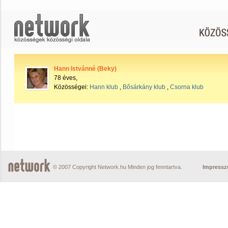
Hann Istvánné (Beky)
78 éves,
Közösségei:
Hann klub
,
Bősárkány klub
,
Csorna klub
© 2007 Copyright Network.hu Minden jog fenntartva.
Impress