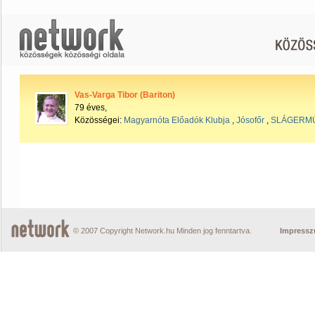
Vas-Varga Tibor (Bariton)
79 éves,
Közösségei:
Magyarnóta Előadók Klubja
,
Jósofőr
,
SLÁGERM
© 2007 Copyright Network.hu Minden jog fenntartva.
Impress