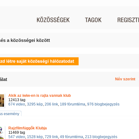
és a közösségei között
álat
Név szerint
Akik az iwiw-en is rajta vannak klub
12413 tag
674 video
,
3295 kép
,
206 link
,
189 fórumtéma
,
976 blogbejegyzés
iss esemény
Rajzfilmfüggők Klubja
11469 tag
547 video
,
1528 kép
,
729 link
,
49 fórumtéma
,
213 blogbejegyzés