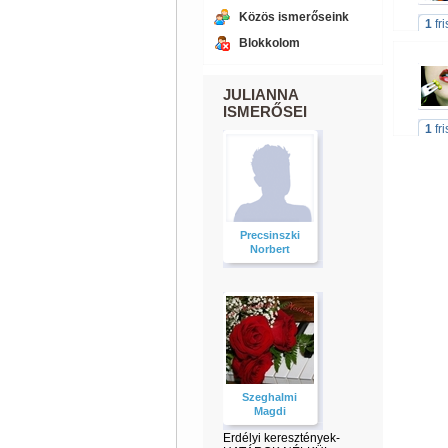
Közös ismerőseink
1
fr
Blokkolom
JULIANNA
ISMERŐSEI
1
fr
Precsinszki
Norbert
Szeghalmi
Magdi
Erdélyi keresztények-