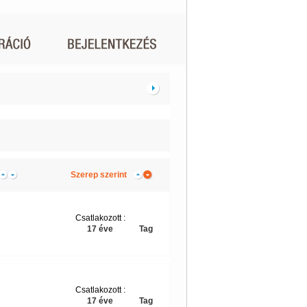
Szerep szerint
Csatlakozott :
17 éve
Tag
Csatlakozott :
17 éve
Tag