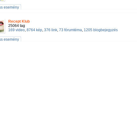
iss esemény
Recept Klub
25064 tag
169 video
,
8764 kép
,
376 link
,
73 fórumtéma
,
1205 blogbejegyzés
iss esemény