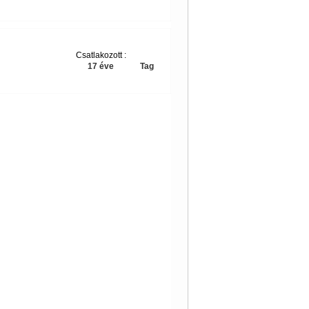
Csatlakozott :
17 éve
Tag