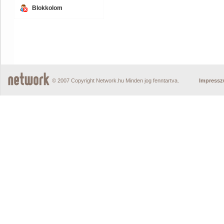
Blokkolom
© 2007 Copyright Network.hu Minden jog fenntartva.
Impress