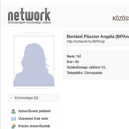
Bertáné Pásztor Angéla (BPAn
http://network.hu/BPAngi
Nem:
Nő
Kor:
46
Születésnap:
október 01.
Település:
Sárospatak
Közösségei
(1)
Ismerősnek jelölöm
Üzenetet írok neki
Közös ismerőseink