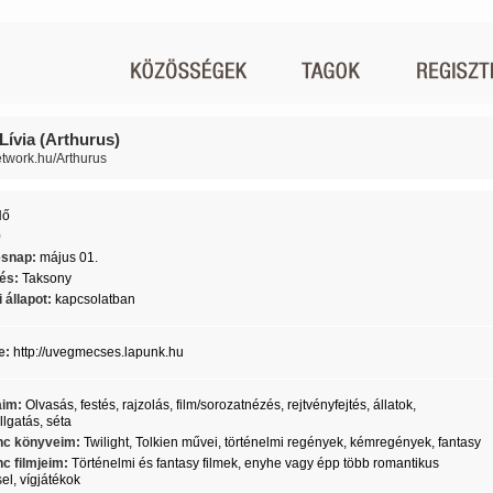
Lívia (Arthurus)
network.hu/Arthurus
Nő
0
ésnap:
május 01.
lés:
Taksony
 állapot:
kapcsolatban
e:
http://uvegmecses.lapunk.hu
aim:
Olvasás, festés, rajzolás, film/sorozatnézés, rejtvényfejtés, állatok,
lgatás, séta
c könyveim:
Twilight, Tolkien művei, történelmi regények, kémregények, fantasy
c filmjeim:
Történelmi és fantasy filmek, enyhe vagy épp több romantikus
el, vígjátékok