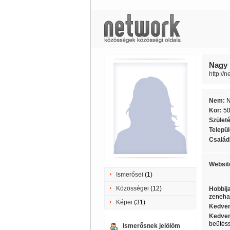
Nagy 
http://
Nem:
Kor:
5
Szület
Telepü
Családi
Websit
Ismerősei
(1)
Közösségei
(12)
Hobbij
zenehal
Képei
(31)
Kedven
Kedven
beütéss
Ismerősnek jelölöm