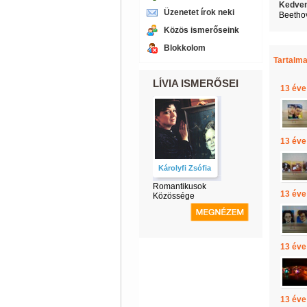
Kedven
Üzenetet írok neki
Beethov
Közös ismerőseink
Blokkolom
Tartalma
LÍVIA ISMERŐSEI
13 éve
13 éve
Károlyfi Zsófia
Romantikusok
13 éve
Közössége
13 éve
13 éve