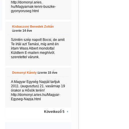
http://domonyi.aries.
hu/Magyarnak-lenni-buszke-
gyonyoruseg.html
Kisbaczoni Benedek Zoltán
üzente
14 éve
Szintén szép napot! Bocsi, de amit
Te írtál azt Tamási, míg amit én
írtam Wass Albert mondotta!
Küldtem E-mailen meghívót.
szeretettel várunk.
Domonyi Károly
üzente
15 éve
A Magyar Egység Napját tartjuk
2011. (augusztus) 21. vasárnap 19
órakor a Hősök terén!
http://domonyi.aries.hu/Magyar-
Egyseg-Napja.html
Következő 5