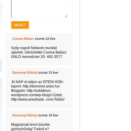
Csoma Balazs
üzente
12 éve
Szép napot! Network munkát
ajánlok. Üdvözlettel Csoma Balázs
GNLD menedzser 20- 482-3577
Domonyi Károly
üzente
13 éve
Jó NAP-ot adjon az ISTEN! HON-
lapom: http://domonyi.aries.hu/
Blogjaim: http://szkitahun.
wordpress.com/wp-blogs/ Üzleti:
http://www.ariestrade. com/ Áldás!
Domonyi Károly
üzente
14 éve
Magyarnak lenni büszke
gyönyörűség! Tudod-e?