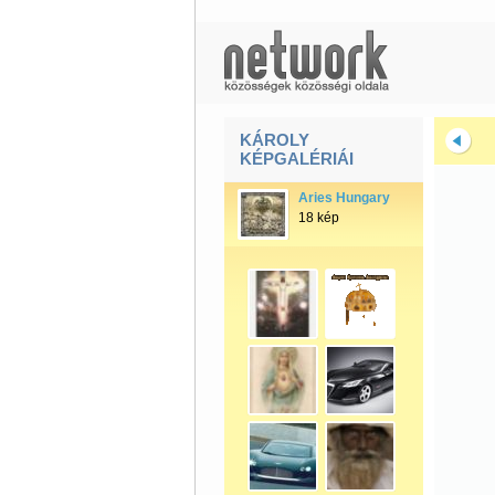
KÁROLY
KÉPGALÉRIÁI
Aries Hungary
18 kép