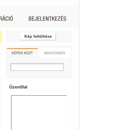
Kép feltöltése
KÉPEK KÖZT
MINDENBEN
Üzenőfal