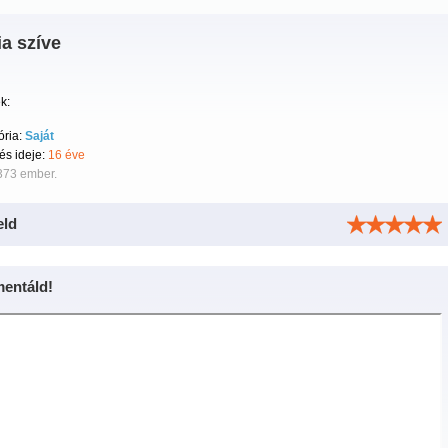
a szíve
k:
ória:
Saját
tés ideje:
16 éve
373 ember.
eld
entáld!