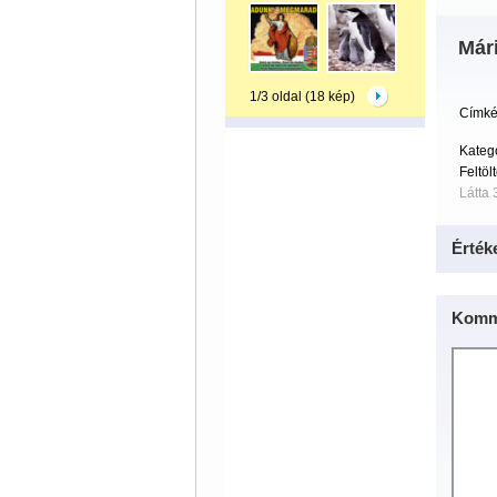
Mári
1/3 oldal (18 kép)
Címké
Kateg
Feltöl
Látta 
Érték
Komm