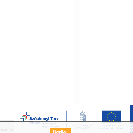
iaajánlat
Széchenyi Terv Pályázat
FAQ
Rendben