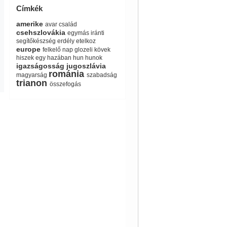
Címkék
amerike
avar
család
csehszlovákia
egymás iránti
segítőkészség
erdély
etelkoz
europe
felkelő nap
glozeli kövek
hiszek egy hazában
hun
hunok
igazságosság
jugoszlávia
románia
magyarság
szabadság
trianon
összefogás