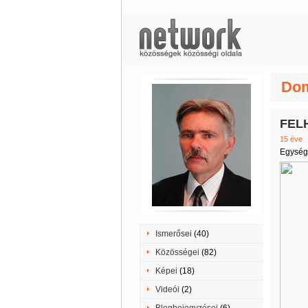
Dom
FEL
15 éve
Egység
Ismerősei
(40)
Közösségei
(82)
Képei
(18)
Videói
(2)