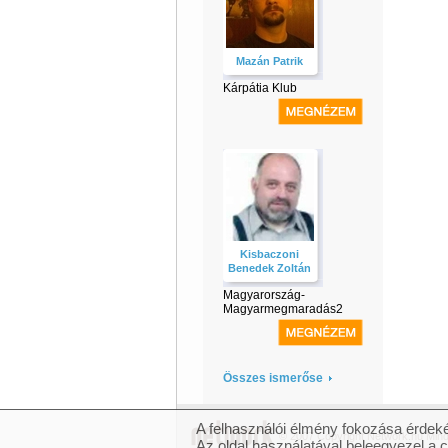
Mazán Patrik
Kárpátia Klub
Kisbaczoni
Benedek Zoltán
Magyarország-
Magyarmegmaradás2
Összes ismerőse
A felhasználói élmény fokozása érdeké
© 2007 Copyright Network.hu Minde
Az oldal használatával beleegyezel a 