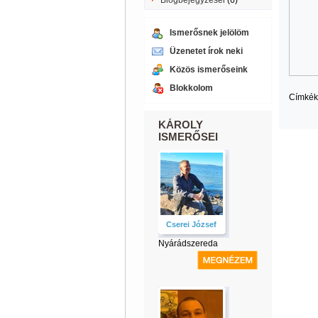
Blogbejegyzései
(6)
Ismerősnek jelölöm
Üzenetet írok neki
Közös ismerőseink
Blokkolom
Címkék
KÁROLY
ISMERŐSEI
Cserei József
Nyárádszereda