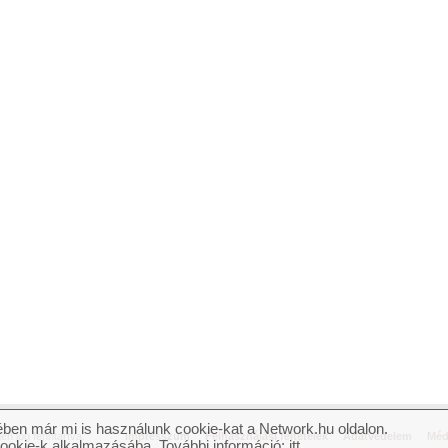
ben már mi is használunk cookie-kat a Network.hu oldalon.
n jog fenntartva.
Impresszum
Felhasználási feltételek
Adatvédelem
Méd
cookie-k alkalmazásába. További információ:
itt
.