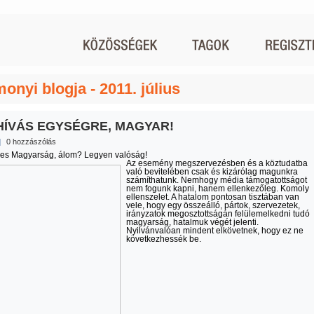
onyi blogja - 2011. július
HÍVÁS EGYSÉGRE, MAGYAR!
|
0 hozzászólás
es Magyarság, álom? Legyen valóság!
Az esemény megszervezésben és a köztudatba
való bevitelében csak és kizárólag magunkra
számíthatunk. Nemhogy média támogatottságot
nem fogunk kapni, hanem ellenkezőleg. Komoly
ellenszelet. A hatalom pontosan tisztában van
vele, hogy egy összeálló, pártok, szervezetek,
irányzatok megosztottságán felülemelkedni tudó
magyarság, hatalmuk végét jelenti.
Nyilvánvalóan mindent elkövetnek, hogy ez ne
következhessék be.