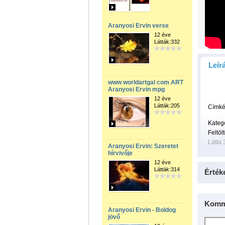
Aranyosi Ervin verse
12 éve
Látták:332
Leír
www worldartgal com ART
Aranyosi Ervin mpg
12 éve
Látták:205
Címké
Kateg
Feltöl
Látta 
Aranyosi Ervin: Szeretet
hírvivője
12 éve
Látták:314
Érték
Komm
Aranyosi Ervin - Boldog
jövő