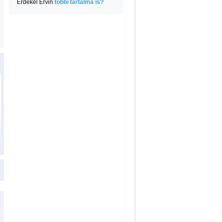
Érdekel Ervin
többi tartalma is?