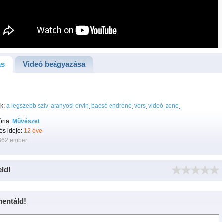
ás
Videó beágyazása
k:
a legszebb szív
aranyosi ervin
bacsó endréné
vers
videó
zene
ória:
Művészet
tés ideje:
12 éve
362 ember.
eld!
entáld!