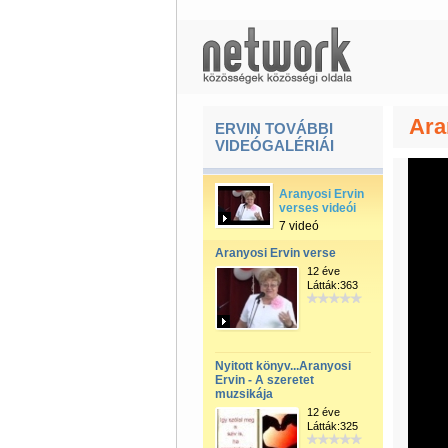
Ara
ERVIN TOVÁBBI
VIDEÓGALÉRIÁI
Aranyosi Ervin
verses videói
7 videó
Aranyosi Ervin verse
12 éve
Látták:363
Nyitott könyv...Aranyosi
Ervin - A szeretet
muzsikája
12 éve
Látták:325