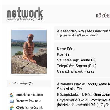
Alessandro Ray (Alessandro87
http://network.hu/Alessandro87
Nem:
Férfi
Kor:
39
Születésnap:
január 03.
Település:
Sopron (Balf)
Családi állapot:
házas
Közösségei
(3)
Általános iskola:
Reguly Antal Á
Szakiskola, Zirc
Középiskola:
III. Béla Gimnázi
Ismerősnek jelölöm
Egyetem/Főiskola:
Széchenyi I
Üzenetet írok neki
(közlekedésmérnöki BSc), Győr
Közös ismerőseink