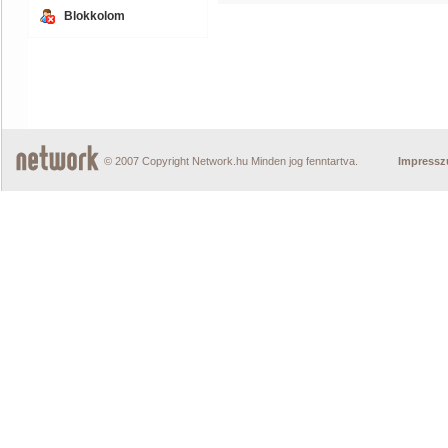
Blokkolom
© 2007 Copyright Network.hu Minden jog fenntartva.
Impress