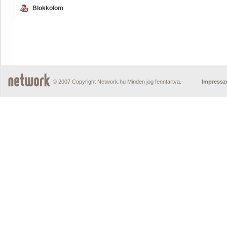
Blokkolom
© 2007 Copyright Network.hu Minden jog fenntartva.
Impress