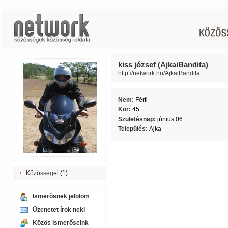
kiss józsef (AjkaiBandita)
http://network.hu/AjkaiBandita
Nem:
Férfi
Kor:
45
Születésnap:
június 06.
Település:
Ajka
Közösségei
(1)
Ismerősnek jelölöm
Üzenetet írok neki
Közös ismerőseink