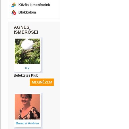
Közös ismerőseink
Blokkolom
ÁGNES
ISMERŐSEI
x y
Befektetés Klub
Baracsi Andrea