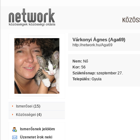
Várkonyi Ágnes (Aga69)
http://network.hu/Aga69
Nem:
Nő
Kor:
56
Születésnap:
szeptember 27.
Település:
Gyula
Ismerősei
(15)
Közösségei
(4)
Ismerősnek jelölöm
Üzenetet írok neki