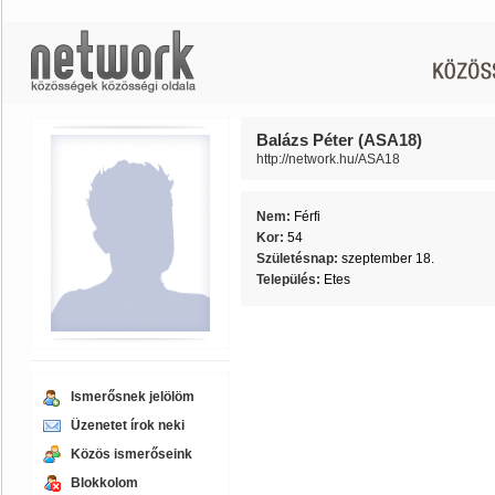
Balázs Péter (ASA18)
http://network.hu/ASA18
Nem:
Férfi
Kor:
54
Születésnap:
szeptember 18.
Település:
Etes
Ismerősnek jelölöm
Üzenetet írok neki
Közös ismerőseink
Blokkolom