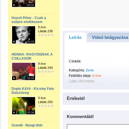
03:22
Huszti Péter - Csak a
szépre emlékezem
9 éve
Látták:238
Leírás
Videó beágyazása
03:19
HENNA- RAGYOGNAK A
CSILLAGOK
Címkék:
9 éve
Látták:240
Kategória:
Zene
Feltöltés ideje:
9 éve
03:19
Látta 249 ember.
Dupla KáVé - Kicsiny Falu
Dalszöveg
Értékeld!
9 éve
Látták:250
03:58
Kommentáld!
Szandi - Nyugi doki