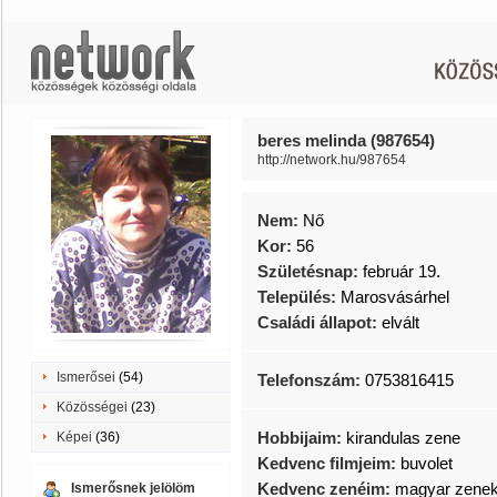
beres melinda (987654)
http://network.hu/987654
Nem:
Nő
Kor:
56
Születésnap:
február 19.
Település:
Marosvásárhel
Családi állapot:
elvált
Ismerősei
(54)
Telefonszám:
0753816415
Közösségei
(23)
Hobbijaim:
kirandulas zene
Képei
(36)
Kedvenc filmjeim:
buvolet
Kedvenc zenéim:
magyar zene
Ismerősnek jelölöm