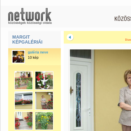
MARGIT
Diav
KÉPGALÉRIÁI
galéria neve
10 kép