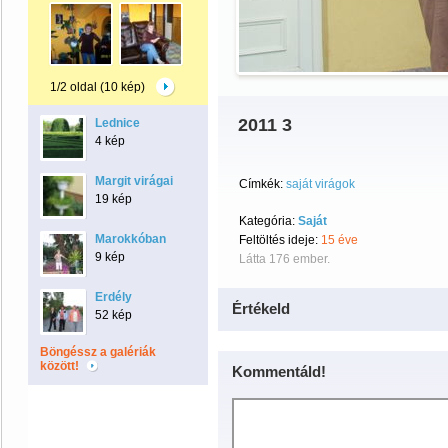
1/2 oldal (10 kép)
2011 3
Lednice
4 kép
Margit virágai
Címkék:
saját virágok
19 kép
Kategória:
Saját
Marokkóban
Feltöltés ideje:
15 éve
9 kép
Látta 176 ember.
Erdély
Értékeld
52 kép
Böngéssz a galériák
között!
Kommentáld!