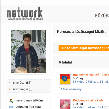
Keresés a közösségei között
6
találat
Bakonyszentlászló - Érték
500 tag
83 video
,
2786 kép
,
13 link
Ismerősei
(87)
Közösségei
(6)
1
friss esemény
Ismerősnek jelölöm
Kedvenc cicáink klub
725 tag
Üzenetet írok neki
52 video
,
894 kép
,
17 link
,