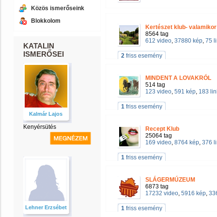
Közös ismerőseink
Blokkolom
Kertészet klub- valamikor 
8564 tag
612 video
,
37880 kép
,
75 l
KATALIN
ISMERŐSEI
2
friss esemény
MINDENT A LOVAKRÓL
514 tag
123 video
,
591 kép
,
183 lin
1
friss esemény
Kalmár Lajos
Kenyérsütés
Recept Klub
25064 tag
169 video
,
8764 kép
,
376 l
1
friss esemény
SLÁGERMÚZEUM
6873 tag
17232 video
,
5916 kép
,
336
Lehner Erzsébet
1
friss esemény