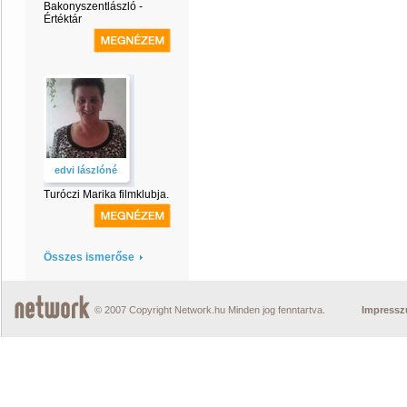
Bakonyszentlászló -
Értéktár
edvi lászlóné
Turóczi Marika filmklubja.
Összes ismerőse
© 2007 Copyright Network.hu Minden jog fenntartva.
Impress