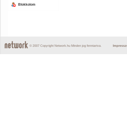
Blokkolom
© 2007 Copyright Network.hu Minden jog fenntartva.
Impress