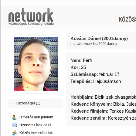
Kovács Dániel (2001danny)
http://network.hu/2001danny
Nem:
Férfi
Kor:
25
Születésnap:
február 17.
Település:
Hajdúsámson
Hobbijaim:
Biciklizek,olvasgatok
Közösségei
(1)
Kedvenc könyveim:
Biblia, Jul
Kedvenc filmjeim:
Tenkes Kapit
Ismerősnek jelölöm
Kedvenc zenéim:
Keresztyén z
Üzenetet írok neki
Közös ismerőseink