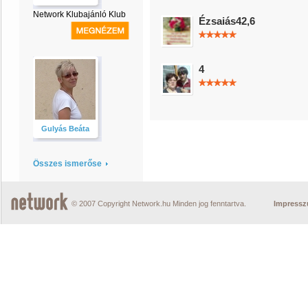
Network Klubajánló Klub
Ézsaiás42,6
4
Gulyás Beáta
Összes ismerőse
© 2007 Copyright Network.hu Minden jog fenntartva.
Impress