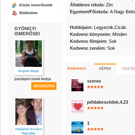
Általános iskola:
Zirc
Közös ismerőseink
Egyetem/Főiskola:
A Nagy Betü
Blokkolom
Hobbijaim:
Legyezök,Cicák.
GYÖNGYI
ISMERŐSEI
Kedvenc könyveim:
Minden
Kedvenc filmjeim:
Sok
Kedvenc zenéim:
Sok
KÉPEK
VIDEÓK
Kedvencei
Angela Varga
palotapincsisek klubja
szeres
példabeszédek,4,23
1
Halápiné Kovács
Hajnalka