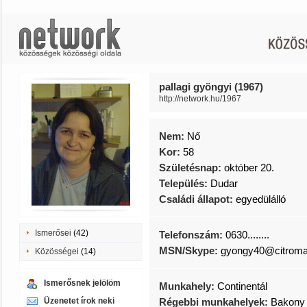
pallagi gyöngyi (1967)
http://network.hu/1967
Nem:
Nő
Kor:
58
Születésnap:
október 20.
Település:
Dudar
Családi állapot:
egyedülálló
Ismerősei
(42)
Telefonszám:
0630........
MSN/Skype:
gyongy40@citromai
Közösségei
(14)
Ismerősnek jelölöm
Munkahely:
Continentál
Üzenetet írok neki
Régebbi munkahelyek:
Bakony