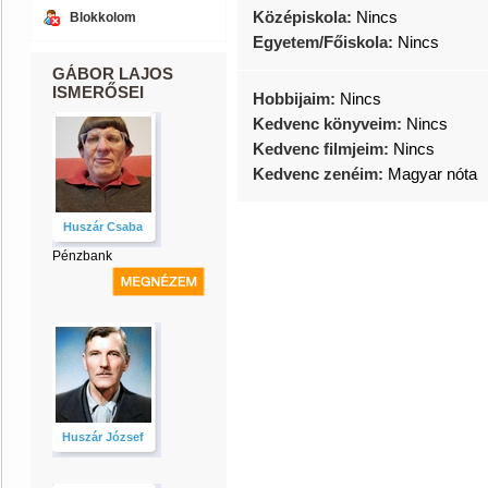
Középiskola:
Nincs
Blokkolom
Egyetem/Főiskola:
Nincs
GÁBOR LAJOS
ISMERŐSEI
Hobbijaim:
Nincs
Kedvenc könyveim:
Nincs
Kedvenc filmjeim:
Nincs
Kedvenc zenéim:
Magyar nóta
Huszár Csaba
Pénzbank
Huszár József