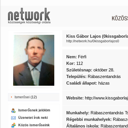
Kiss Gábor Lajos (0kissgaborl
http://network.hu/0kissgaborlajos0
Nem:
Férfi
Kor:
112
Születésnap:
október 28.
Település:
Rábaszentandrás
Családi állapot:
házas
Ismerősei
(12)
Website:
http://www.kissgaborla
Ismerősnek jelölöm
Munkahely:
Rábaszentandrás T
Üzenetet írok neki
Régebbi munkahelyek:
Rábasze
Közös ismerőseink
Általános iskola:
Rábaszentand