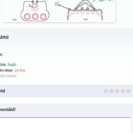
almi
k:
ória:
Saját
tés ideje:
16 éve
369 ember.
eld
entáld!