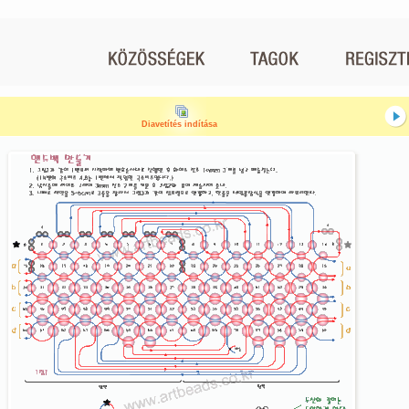
Diavetítés indítása