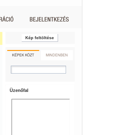
Kép feltöltése
KÉPEK KÖZT
MINDENBEN
Üzenőfal