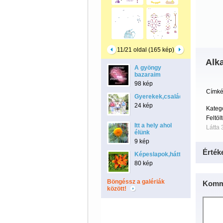
11/21 oldal (165 kép)
Alk
A gyöngy
bazaraim
98 kép
Címké
Gyerekek,család,barátok
24 kép
Kateg
Feltöl
Itt a hely ahol
Látta 
élünk
9 kép
Érték
Képeslapok,hátterek
80 kép
Böngéssz a galériák
Komm
között!