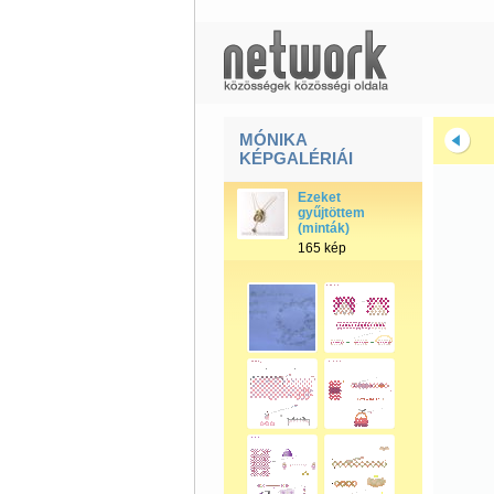
MÓNIKA
KÉPGALÉRIÁI
Ezeket
gyűjtöttem
(minták)
165 kép