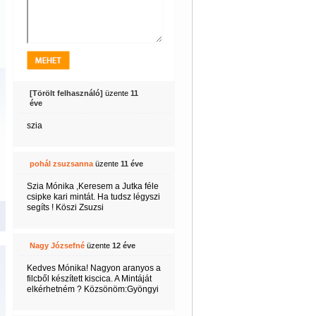
[Törölt felhasználó]
üzente
11
éve
szia
pohál zsuzsanna
üzente
11 éve
Szia Mónika ,Keresem a Jutka féle
csipke kari mintát. Ha tudsz légyszi
segíts ! Köszi Zsuzsi
Nagy Józsefné
üzente
12 éve
Kedves Mónika! Nagyon aranyos a
filcből készített kiscica. A Mintáját
elkérhetném ? Közsönöm:Gyöngyi