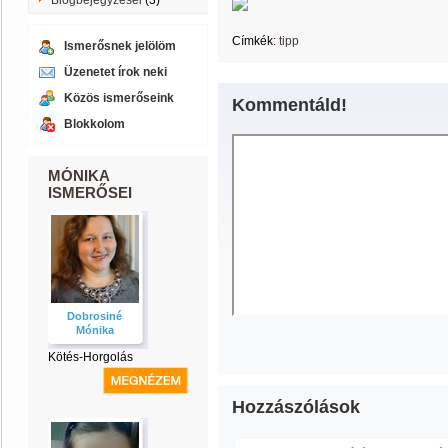
Blogbejegyzései
(3)
Címkék:
tipp
Ismerősnek jelölöm
Üzenetet írok neki
Közös ismerőseink
Kommentáld!
Blokkolom
MÓNIKA
ISMERŐSEI
Dobrosiné
Mónika
Kötés-Horgolás
Hozzászólások