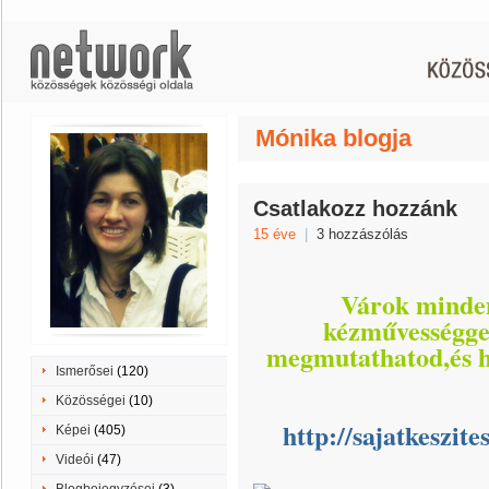
Mónika blogja
Csatlakozz hozzánk
15 éve
|
3 hozzászólás
Várok minden
kézművességgel
megmutathatod,és ha
Ismerősei
(120)
Közösségei
(10)
http://sajatkeszit
Képei
(405)
Videói
(47)