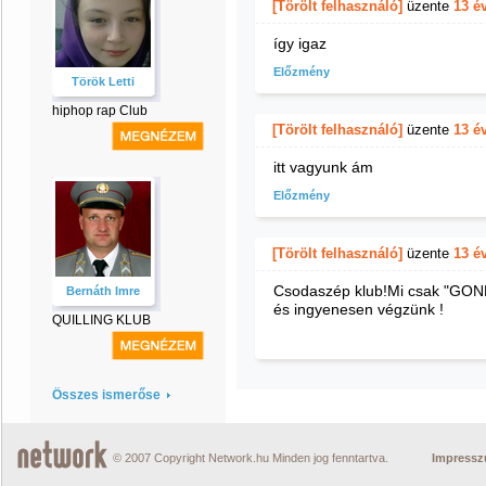
[Törölt felhasználó]
üzente
13 é
így igaz
Előzmény
Török Letti
hiphop rap Club
[Törölt felhasználó]
üzente
13 é
itt vagyunk ám
Előzmény
[Törölt felhasználó]
üzente
13 é
Csodaszép klub!Mi csak "GO
Bernáth Imre
és ingyenesen végzünk !
QUILLING KLUB
Összes ismerőse
© 2007 Copyright Network.hu Minden jog fenntartva.
Impress