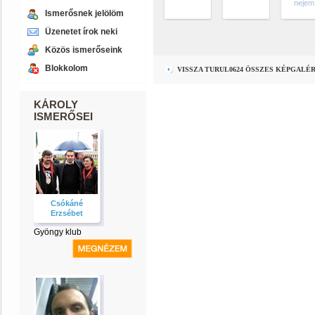
nejem
Ismerősnek jelölöm
Üzenetet írok neki
Közös ismerőseink
Blokkolom
VISSZA TURUL0624 ÖSSZES KÉPGALÉ
KÁROLY
ISMERŐSEI
Csókáné
Erzsébet
Gyöngy klub