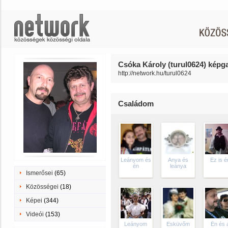
Csóka Károly (turul0624) képga
http://network.hu/turul0624
Családom
Leányom és
Anya és
Ez is é
én
leánya
Ismerősei
(65)
Közösségei
(18)
Képei
(344)
Videói
(153)
Leányom
Esküvőm
Én és 