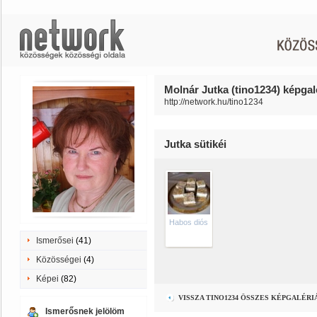
Molnár Jutka (tino1234) képgal
http://network.hu/tino1234
Jutka sütikéi
Habos diós
Ismerősei
(41)
Közösségei
(4)
Képei
(82)
VISSZA TINO1234 ÖSSZES KÉPGALÉR
Ismerősnek jelölöm