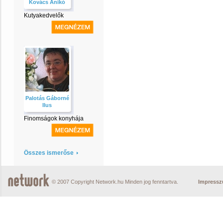
Kovács Anikó
Kutyakedvelők
Palotás Gáborné
IIus
Finomságok konyhája
Összes ismerőse
© 2007 Copyright Network.hu Minden jog fenntartva.
Impress