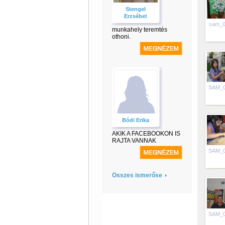
Stengel
Erzsébet
sam_0
munkahely teremtés
othoni.
SAM_
Bódi Erika
AKIK A FACEBOOKON IS
RAJTA VANNAK
SAM_
Összes ismerőse
SAM_