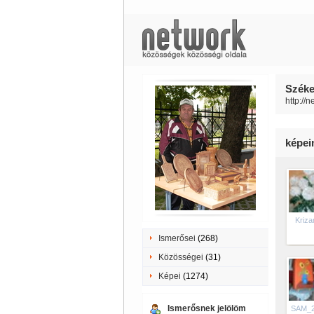
Széke
http://
képe
Kriza
Ismerősei
(268)
Közösségei
(31)
Képei
(1274)
Ismerősnek jelölöm
SAM_