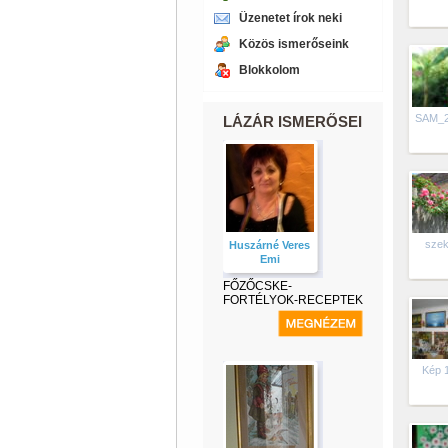
Üzenetet írok neki
Közös ismerőseink
Blokkolom
SAM_
LÁZÁR ISMERŐSEI
szek
Huszárné Veres
Emi
FŐZŐCSKE-
FORTÉLYOK-RECEPTEK
Kép 