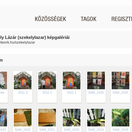
ly Lázár (szekelylazar) képgalériái
network.hu/szekelylazar
im
ntin
2011 3
2011 2
2011 1
SAM_2426
SAM_2425
2423
SAM_2422
SAM_2421
SAM_2420
SAM_2419
SAM_2418