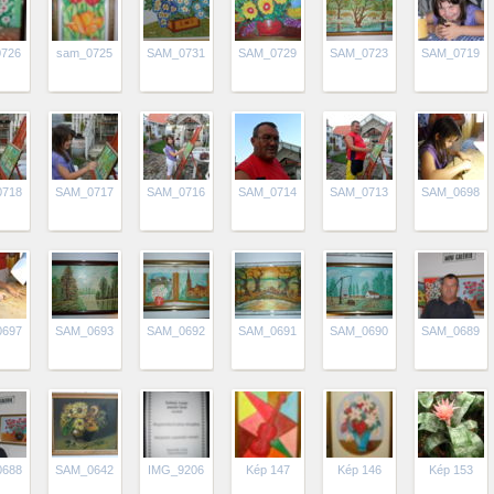
726
sam_0725
SAM_0731
SAM_0729
SAM_0723
SAM_0719
0718
SAM_0717
SAM_0716
SAM_0714
SAM_0713
SAM_0698
0697
SAM_0693
SAM_0692
SAM_0691
SAM_0690
SAM_0689
0688
SAM_0642
IMG_9206
Kép 147
Kép 146
Kép 153