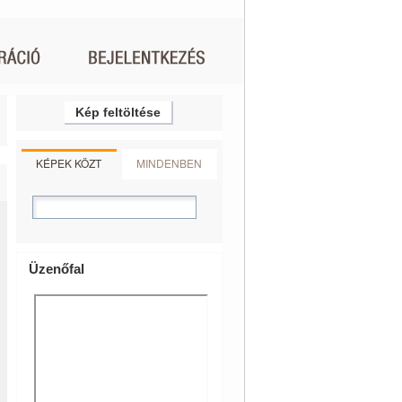
Kép feltöltése
KÉPEK KÖZT
MINDENBEN
Üzenőfal