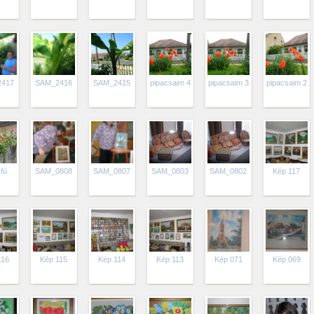
2417
SAM_2416
SAM_2415
pipacsaim 4
pipacsaim 3
pipacsaim 2
fü
SAM_0808
SAM_0807
SAM_0803
SAM_0802
Kép 117
116
Kép 115
Kép 114
Kép 113
Kép 071
Kép 069