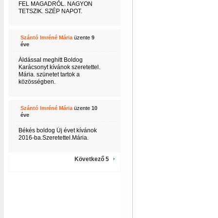
FEL MAGADRÓL. NAGYON
TETSZIK. SZÉP NAPOT.
Szántó Imréné Mária
üzente
9
éve
Áldással meghitt Boldog
Karácsonyt kívánok szeretettel.
Mária. szünetet tartok a
közösségben.
Szántó Imréné Mária
üzente
10
éve
Békés boldog Új évet kívánok
2016-ba.Szeretettel.Mária.
Következő 5