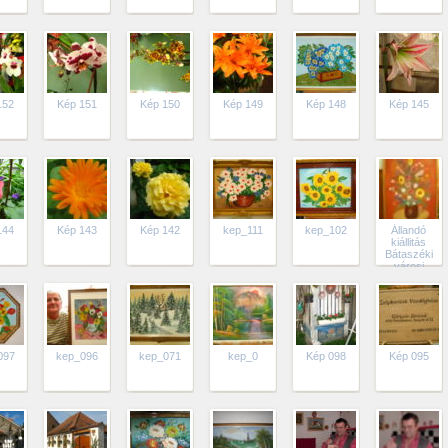
152
Kép 151
Kép 150
Kép 149
Kép 148
Kép 145
144
Kép 143
Kép 142
kep_111
kep_102
Állandó
kiállitás
Bátaszéki
városi
könyvtár.
097
kep_096
kep_071
kep_0
Kép 098
Kép 095