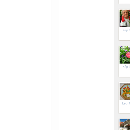
Kép 
Kép 
kep_