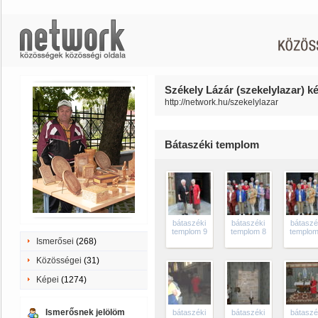
Székely Lázár (szekelylazar) ké
http://network.hu/szekelylazar
Bátaszéki templom
bátaszéki
bátaszéki
bátaszé
templom 9
templom 8
templom
Ismerősei
(268)
Közösségei
(31)
Képei
(1274)
Ismerősnek jelölöm
bátaszéki
bátaszéki
bátaszé