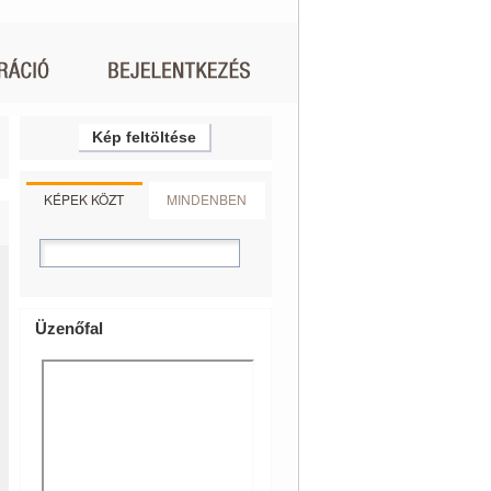
Kép feltöltése
KÉPEK KÖZT
MINDENBEN
Üzenőfal