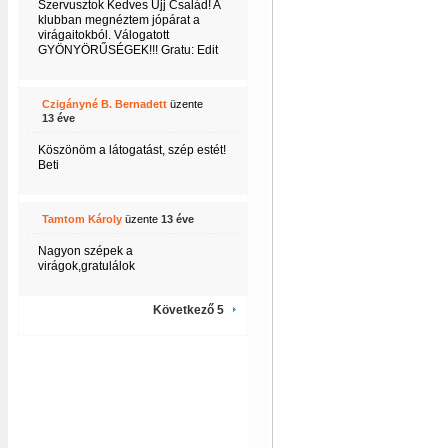
Szervusztok Kedves Ujj Család! A
klubban megnéztem jópárat a
virágaitokból. Válogatott
GYÖNYÖRŰSÉGEK!!! Gratu: Edit
Czigányné B. Bernadett
üzente
13 éve
Köszönöm a látogatást, szép estét!
Beti
Tamtom Károly
üzente
13 éve
Nagyon szépek a
virágok,gratulálok
Következő 5