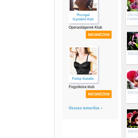
Pozsgai
DSC01
Zygope
Gyuláné Kati
Operaslágerek Klub
DSC0
Fülöp Katalin
Fogyókúra klub
DSC0
Összes ismerőse
DSC0