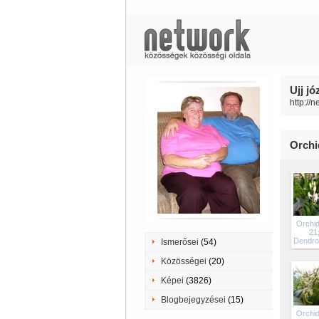
Ujj jó
http://
Orchi
Orchi
21
Dendro
Ismerősei
(54)
Közösségei
(20)
Képei
(3826)
Blogbejegyzései
(15)
Orchi