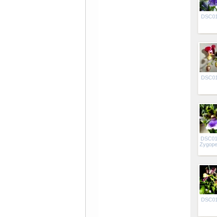
DSC0
DSC0
DSC01
Zygope
DSC0