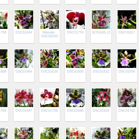
1759
DSC01604
Másolat -
DSC01776
SC01605.13.6.3
DSC01617
DSC00230
1608
DSC01564
DSC01626
DSC01600
DSC01632
DSC01558
1763
DSC01547
DSC01756
DSC01560
DSC01920
DSC01762