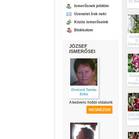
15; Br
Ismerősnek jelölöm
Üzenetet írok neki
Közös ismerőseink
Blokkolom
Orchi
9;
Dendro
JÓZSEF
ISMERŐSEI
Orchi
2;
Phalae
Ötvösné Tamás
Erika
A kedvenc hobbi oldalunk
DSC01
Zygope