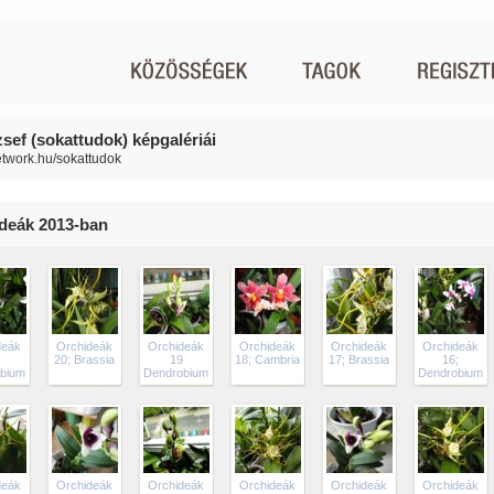
zsef (sokattudok) képgalériái
network.hu/sokattudok
deák 2013-ban
deák
Orchideák
Orchideák
Orchideák
Orchideák
Orchideák
;
20; Brassia
19
18; Cambria
17; Brassia
16;
bium
Dendrobium
Dendrobium
deák
Orchideák
Orchideák
Orchideák
Orchideák
Orchideák