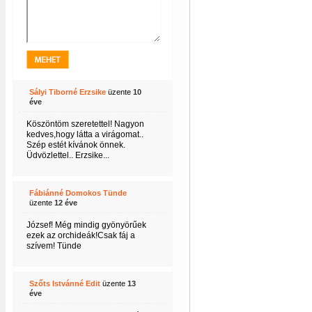
Sályi Tiborné Erzsike
üzente
10
éve
Köszöntöm szeretettel! Nagyon
kedves,hogy látta a virágomat..
Szép estét kívánok önnek.
Üdvözlettel.. Erzsike...
Fábiánné Domokos Tünde
üzente
12 éve
József! Még mindig gyönyörűek
ezek az orchideák!Csak fáj a
szívem! Tünde
Szőts Istvánné Edit
üzente
13
éve