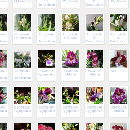
assia
14;Dendrobium
13;
12; Brassia
11;
10; Brassia
Dendrobium
Dendrobium
deák
Orchideák
Orchideák
Orchideák
Orchideák
Orchideák
8;Dendrobium
7;
6;Brassia
4;
3;
bium
Dendrobium
Dendrobium
Dendrobium
deák
Orchideák
DSC01619;
DSC01565;
DSC01637;
DSC01742
1;
Zygopetalum
Miltónia
Miltónia
nopsis
Dendrobium
605;
DSC01611;
DSC01595;
DSC01554;
DSC01596;
DSC01569;
talum
Zygopetalumok
Zygopetalum
Zygopetalumok
Zygopetalum
Miltónia