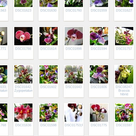
1563
DSC01623
DSC01630
DSC01760
DSC01559
DSC01627
1771
DSC01766
DSC01614
DSC01898
DSC01594
DSC01757
633;
DSC01642;
DSC01602
DSC01643
DSC01606
DSC08247;
talum
Zygopetalumok
Brassia
hibrid
1768
DSC01636
DSC01598
DSC01753;Phalaenopsis
DSC01775
DSC01597