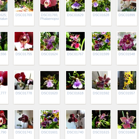
625;
DSC01769
DSC01765;
DSC01629
DSC01628
DSC01899
talum
Phalaenopsis
1556
DSC01755
DSC01624
DSC01767
DSC01599
DSC01548
1777
DSC01778
DSC01620
DSC01618
DSC01592
DSC01557
1790
DSC01741
DSC01601
DSC01740
DSC01615
DSC01609