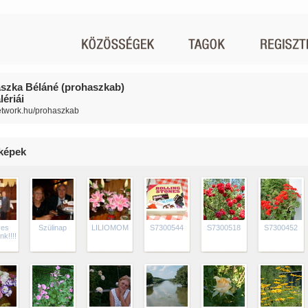
szka Béláné (prohaszkab)
ériái
network.hu/prohaszkab
lképek
ves
Szülinap
LILIOMOM
S7300544
S7300518
S7300452
!!!!!!!!!!!!!!