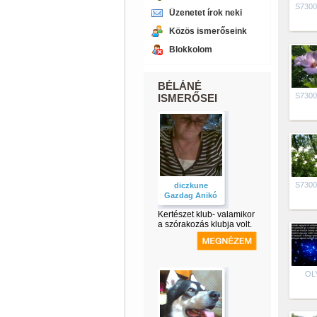
S7300
Üzenetet írok neki
Közös ismerőseink
Blokkolom
BÉLÁNÉ
S7300
ISMERŐSEI
S7300
diczkune
Gazdag Anikó
Kertészet klub- valamikor
a szórakozás klubja volt.
OL