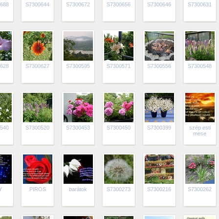
688
S7300644
S7300672
S7300656
S7300646
S7300631
628
S7300627
S7300595
S7300571
S7300556
S7300548
540
S7300520
S7300453
S7300450
S7300399
szép esti
mese
Y
PIROS
barátok
S7300273
S7300216
S7300262