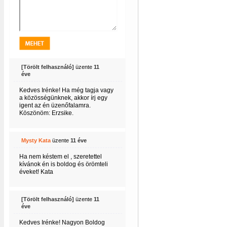
[Törölt felhasználó]
üzente
11
éve
Kedves Irénke! Ha még tagja vagy
a közösségünknek, akkor írj egy
igent az én üzenőfalamra.
Köszönöm: Erzsike.
Mysty Kata
üzente
11 éve
Ha nem késtem el , szeretettel
kívánok én is boldog és örömteli
éveket! Kata
[Törölt felhasználó]
üzente
11
éve
Kedves Irénke! Nagyon Boldog