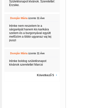
Születésnapot kívánok. Szeretettel:
Erzsike.
Domján Mária
üzente
11 éve
Irénke nem reszelem le a
sárgarépát hanem kis karikára
szelem és a burgonyával együtt
mefőzöm a többi ugyanaz vaj tej
puszi
Domján Mária
üzente
11 éve
Irénke boldog születésnapot
kívánok szeretettel Marcsi
Következő 5