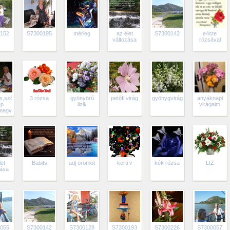
152
S7300195
mérleg
az élet
S7300142
e4ste
változása
rózsával
,szőlőlevél
3 rózsa
gyönyörű
petőfi virág
gyönygvirág
anyáknapi
ép
lizik
virágaim
megvilágítva.
let
Babits
adj örömöt
kerti v
kék rózsa
LIZ
zása
055
S7300142
S7300128
S7300193
S7300226
S7300057