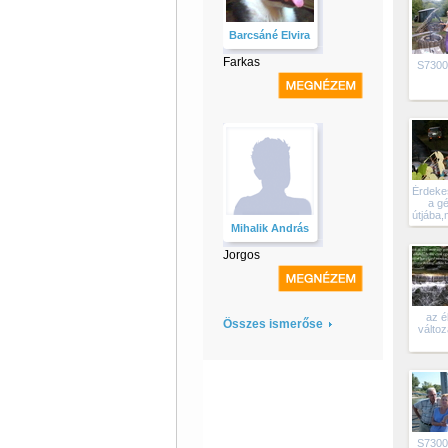
Barcsáné Elvira
Farkas
S7300
Érdekes
a g
útjába,
Mihalik András
Jorgos
az é
Összes ismerőse
válto
S7300