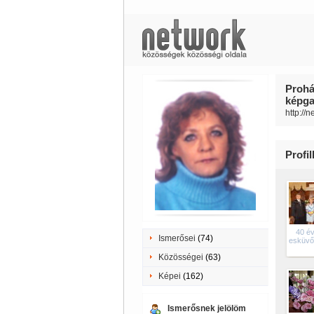
Prohá
képgal
http://
Profi
40 é
Ismerősei
(74)
esküvőnk
Közösségei
(63)
Képei
(162)
Ismerősnek jelölöm