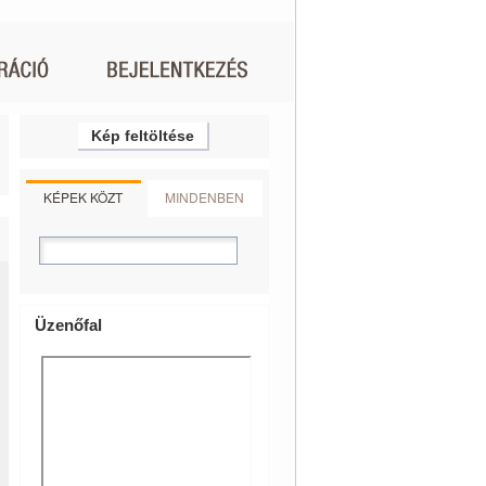
Kép feltöltése
KÉPEK KÖZT
MINDENBEN
Üzenőfal