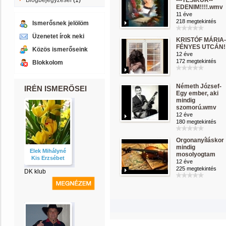
Blogbejegyzései
(1)
---TESIKÜR--
EDENIM!!!!.wmv
11 éve
218 megtekintés
Ismerősnek jelölöm
Üzenetet írok neki
KRISTÓF MÁRIA-
FÉNYES UTCÁN!!
Közös ismerőseink
12 éve
172 megtekintés
Blokkolom
Németh József-
IRÉN ISMERŐSEI
Egy ember, aki
mindig
szomorú.wmv
12 éve
180 megtekintés
Orgonanyíláskor
mindig
Elek Mihályné
mosolyogtam
Kis Erzsébet
12 éve
225 megtekintés
DK klub