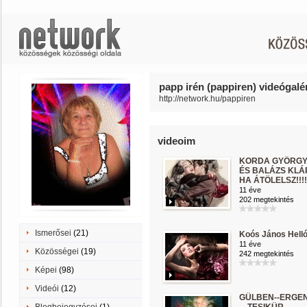
papp irén (pappiren) videógalér
http://network.hu/pappiren
videoim
KORDA GYÖRG
ÉS BALÁZS KLÁ
HA ÁTÖLELSZ!!!!
11 éve
202 megtekintés
Ismerősei
(21)
Koós János Hell
11 éve
Közösségei
(19)
242 megtekintés
Képei
(98)
Videói
(12)
GÜLBEN--ERGEN