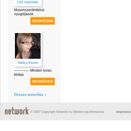
LSZ Gabriella
Mosonszentmiklósi
nyugdíjasok
Takács Eszter
------------- Minden lovas
klubja
Összes ismerőse
© 2007 Copyright Network.hu Minden jog fenntartva.
Impress