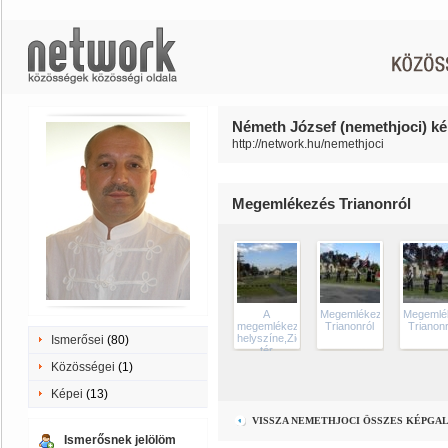
Németh József (nemethjoci) ké
http://network.hu/nemethjoci
Megemlékezés Trianonról
A
Megemlékezés
Megemlé
megemlékezés
Trianonról
Trianonr
helyszíne,Zichy
Ismerősei
(80)
tér
Közösségei
(1)
Képei
(13)
VISSZA NEMETHJOCI ÖSSZES KÉPGA
Ismerősnek jelölöm