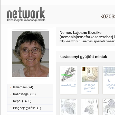
Nemes Lajosné Erzsike
(nemeslajosnefarkaserzsebet) 
http://network.hu/nemeslajosnefarkaser
karácsonyi gyűjtött minták
wwwtvn__gyertyas_terito_1672191_7223
csillagos
Jégcsa
Ismerősei
(94)
gyertyás
minta
minta
Közösségei
(11)
Képei
(1450)
Blogbejegyzései
(1)