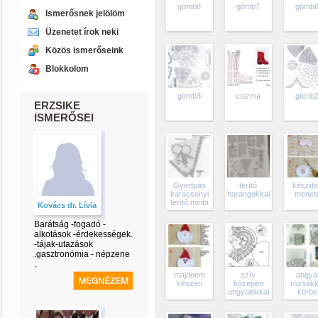
gömb8
gömb7
gömb
Ismerősnek jelölöm
Üzenetet írok neki
Közös ismerőseink
Blokkolom
gömb3
csizma
gömb
ERZSIKE
ISMERŐSEI
Gyertyás
terítő
készít
karácsonyi
harangokkal
menet
terítő minta
Kovács dr. Lívia
Barátság -fogadó -
alkotások -érdekességek.
-tájak-utazások
.gasztronómia - népzene
.
majdnem
szív
angya
készen
közepén
rózsákk
angyalokkal
körbe