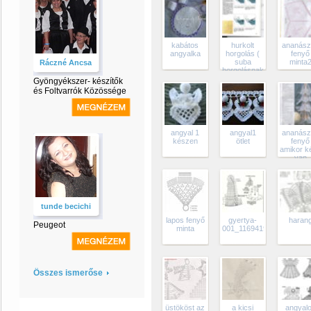
kabátos
hurkolt
ananász
angyalka
horgolás (
fenyő
suba
minta
Ráczné Ancsa
horgolásnak
ismertem)
Gyöngyékszer- készítők
és Foltvarrók Közössége
angyal 1
angyal1
ananász
készen
ötlet
fenyő
amikor k
van
tunde becichi
lapos fenyő
gyertya-
haran
Peugeot
minta
001_1169419_5444
Összes ismerőse
üstököst az
a kicsi
angyal