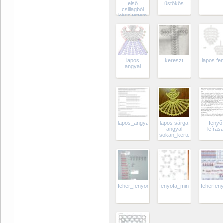
első
üstökös
csillagból
készítettem
lapos
kereszt
lapos fe
angyal
lapos_angyal_sargaban_1152554_1328
lapos sárga
fenyő
angyal
leírás
sokan_kertek_a_mintat_
feher_fenyocske__mintaja_925579_33010
fenyofa_minta_1_126777
feherfe