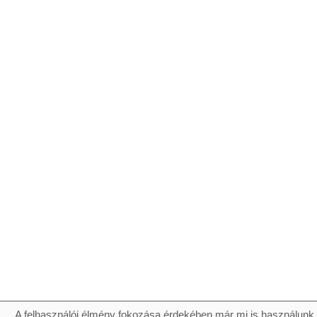
A felhasználói élmény fokozása érdekében már mi is használunk 