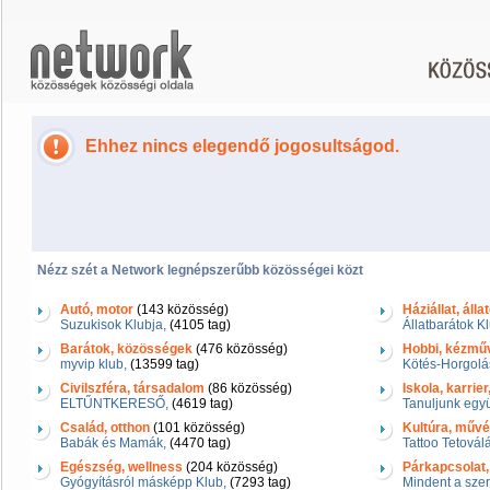
Ehhez nincs elegendő jogosultságod.
Nézz szét a Network legnépszerűbb közösségei közt
Autó, motor
(143 közösség)
Háziállat, álla
Suzukisok Klubja,
(4105 tag)
Állatbarátok Kl
Barátok, közösségek
(476 közösség)
Hobbi, kézmű
myvip klub,
(13599 tag)
Kötés-Horgolá
Civilszféra, társadalom
(86 közösség)
Iskola, karrie
ELTŰNTKERESŐ,
(4619 tag)
Tanuljunk együ
Család, otthon
(101 közösség)
Kultúra, művés
Babák és Mamák,
(4470 tag)
Tattoo Tetovál
Egészség, wellness
(204 közösség)
Párkapcsolat,
Gyógyításról másképp Klub,
(7293 tag)
Mindent a szer