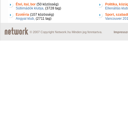
Étel, ital, bor
(50 közösség)
Politika, közü
Sütiimádók klubja,
(3728 tag)
Ellenállás klub
Ezotéria
(107 közösség)
Sport, szabad
Angyal klub,
(2711 tag)
Vancouver 2010
© 2007 Copyright Network.hu Minden jog fenntartva.
Impress