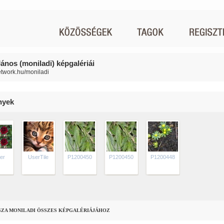
János (moniladi) képgalériái
network.hu/moniladi
nyek
er
UserTile
P1200450
P1200450
P1200448
SZA MONILADI ÖSSZES KÉPGALÉRIÁJÁHOZ