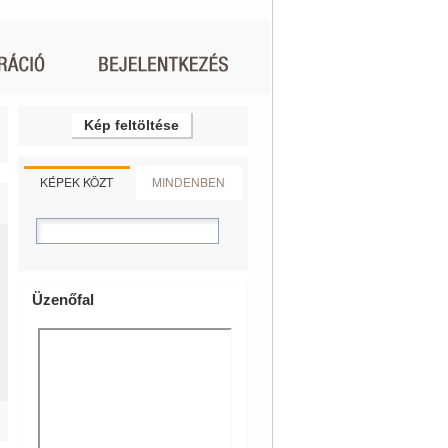
Kép feltöltése
KÉPEK KÖZT
MINDENBEN
Üzenőfal