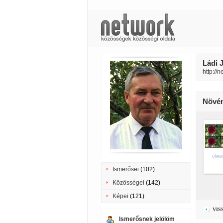
Ládi 
http://
Növé
view
Ismerősei
(102)
Közösségei
(142)
Képei
(121)
VIS
Ismerősnek jelölöm