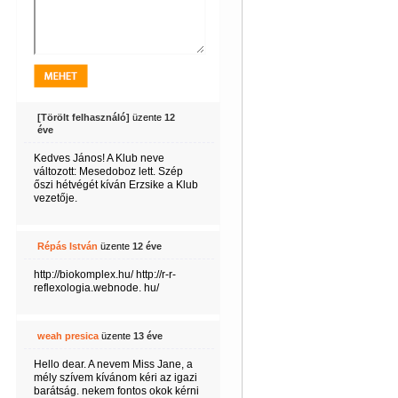
[Törölt felhasználó]
üzente
12
éve
Kedves János! A Klub neve
változott: Mesedoboz lett. Szép
őszi hétvégét kíván Erzsike a Klub
vezetője.
Répás István
üzente
12 éve
http://biokomplex.hu/ http://r-r-
reflexologia.webnode. hu/
weah presica
üzente
13 éve
Hello dear. A nevem Miss Jane, a
mély szívem kívánom kéri az igazi
barátság. nekem fontos okok kérni