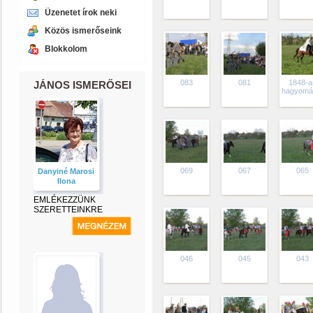
Üzenetet írok neki
Közös ismerőseink
Blokkolom
083
081
1848-a
JÁNOS ISMERŐSEI
hagyomá
069
067
065
Danyiné Marosi
Ilona
EMLÉKEZZÜNK
SZERETTEINKRE
046
045
043