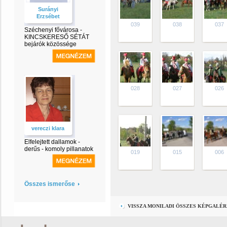
Surányi
Erzsébet
039
038
037
Széchenyi fővárosa -
KINCSKERESŐ SÉTÁT
bejárók közössége
028
027
026
vereczi klara
Elfelejtett dallamok -
derűs - komoly pillanatok
019
015
006
Összes ismerőse
VISSZA MONILADI ÖSSZES KÉPGALÉ