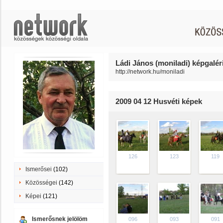
Ládi János (moniladi) képgalér
http://network.hu/moniladi
2009 04 12 Husvéti képek
126
123
119
Ismerősei
(102)
Közösségei
(142)
Képei
(121)
Ismerősnek jelölöm
096
093
091