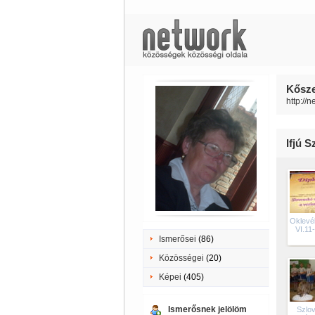
Kősze
http://
Ifjú 
Oklevé
VI.11
Ismerősei
(86)
Közösségei
(20)
Képei
(405)
Ismerősnek jelölöm
Szlo