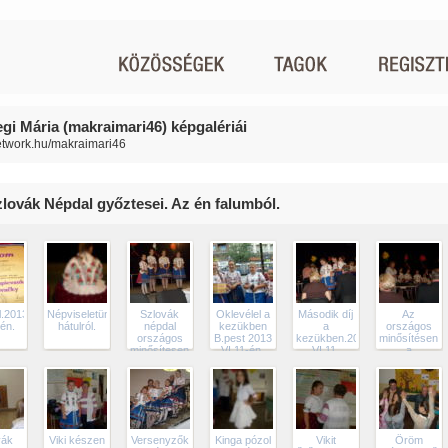
gi Mária (makraimari46) képgalériái
network.hu/makraimari46
Szlovák Népdal győztesei. Az én falumból.
l.2013
Népviseletünk
Szlovák
Oklevélel a
Második díj
Az
-én.
hátulról.
népdal
kezükben
a
országos
országos
B.pest 2013
kezükben.2013
minősítésen
minősítesen,B.pesten.
VI.11-én.
VI.11.
a
2013 VI.11-
másodikok
én.
lettek,szlovák
népdalokból.
vák
Viki készen
Versenyzők
Kinga pózol
Vikit
Öröm