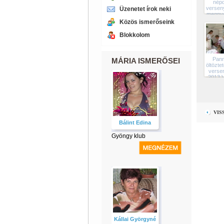
népd
verseny
Üzenetet írok neki
megnye
az e
Közös ismerőseink
díjat.2
28.ave
Blokkolom
folyta
B.pes
VI.11
Pann
MÁRIA ISMERŐSEI
öltözte
verse
2013 V
VIS
Bálint Edina
Gyöngy klub
Kállai Györgyné