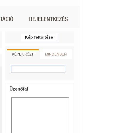
Kép feltöltése
KÉPEK KÖZT
MINDENBEN
Üzenőfal