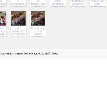
al
a
és
fehér
őltőztetem a
mámor.Első
zőink,kik
fellépéshez.2013
tanáraik.Szlovák
alsóban,a
versenyre
díjas
rték
V 28.
népdal
verseny
2013 V .28.
győztesek.20
lső
versenyen.
előtt.
V. 28.
013 V
2013 V.28.
rsenyt
tjuk
ten
-én.
át
Két
Buszkeségeink,megnyerték
tem a
nagyszülő
az első
nyre
egy anyuka
dílyat a
 28.
a
szlovák
versenyzők
népdal
és én aki
versenyen.
öltöztettem.
SZA MAKRAIMARI46 ÖSSZES KÉPGALÉRIÁJÁHOZ