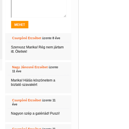
13
Csurgóné Erzsébet
üzente
8 éve
Szervusz Marika! Rég nem jártam
itt. Ölellek!
Nagy Jánosné Erzsébet
üzente
11 éve
Marika! Hálás köszönetem a
biztató szavakért
Csurgóné Erzsébet
üzente
11
éve
Nagyon szép a galériád! Puszi!