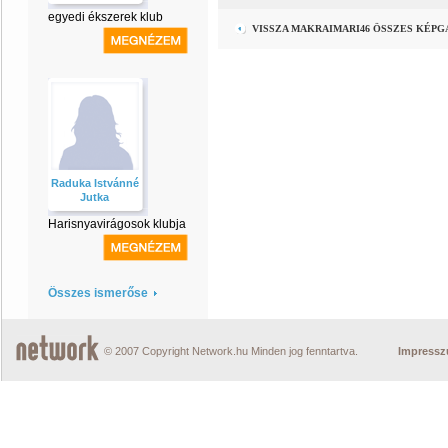
egyedi ékszerek klub
VISSZA MAKRAIMARI46 ÖSSZES KÉP
Raduka Istvánné
Jutka
Harisnyavirágosok klubja
Összes ismerőse
© 2007 Copyright Network.hu Minden jog fenntartva.
Impress