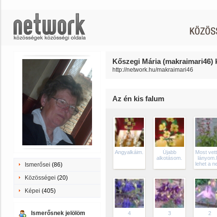
Kőszegi Mária (makraimari46) k
http://network.hu/makraimari46
Az én kis falum
Angyalkáim.
Újabb
Most vett
alkotásom.
lányom.
lehet a n
Ismerősei
(86)
Közösségei
(20)
Képei
(405)
Ismerősnek jelölöm
4
3
2