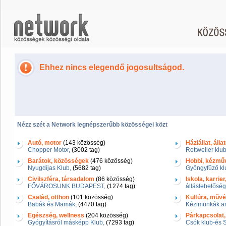
Ehhez nincs elegendő jogosultságod.
Nézz szét a Network legnépszerűbb közösségei közt
Autó, motor
(143 közösség)
Háziállat, álla
Chopper Motor,
(3002 tag)
Rottweiler klub
Barátok, közösségek
(476 közösség)
Hobbi, kézmű
Nyugdíjas Klub,
(5682 tag)
Gyöngyfűző kl
Civilszféra, társadalom
(86 közösség)
Iskola, karrie
FŐVÁROSUNK BUDAPEST,
(1274 tag)
álláslehetőség
Család, otthon
(101 közösség)
Kultúra, művés
Babák és Mamák,
(4470 tag)
Kézimunkák am
Egészség, wellness
(204 közösség)
Párkapcsolat,
Gyógyításról másképp Klub,
(7293 tag)
Csók klub-és 