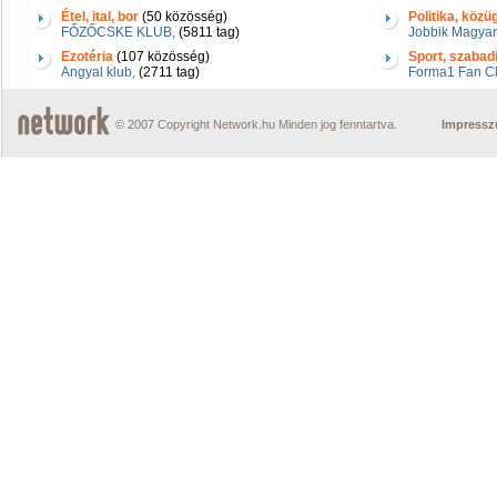
Étel, ital, bor
(50 közösség)
Politika, közü
FŐZŐCSKE KLUB,
(5811 tag)
Jobbik Magyar
Ezotéria
(107 közösség)
Sport, szabad
Angyal klub,
(2711 tag)
Forma1 Fan Cl
© 2007 Copyright Network.hu Minden jog fenntartva.
Impress