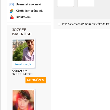
Üzenetet írok neki
Közös ismerőseink
Blokkolom
VISSZA KOKO2005 ÖSSZES KÉPGALÉR
JÓZSEF
ISMERŐSEI
forrai margit
A VIRÁGOK
SZERELMESEI