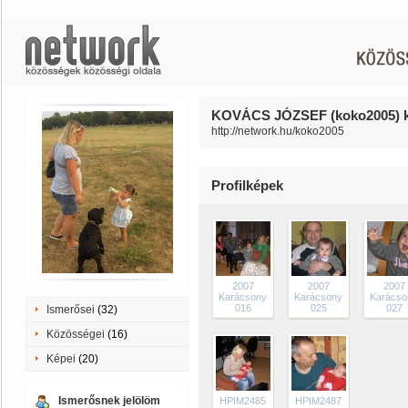
KOVÁCS JÓZSEF (koko2005) ké
http://network.hu/koko2005
Profilképek
2007
2007
2007
Karácsony
Karácsony
Karácso
016
025
027
Ismerősei
(32)
Közösségei
(16)
Képei
(20)
Ismerősnek jelölöm
HPIM2485
HPIM2487