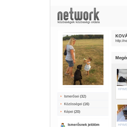
KOVÁC
http://
Megé
HPIM5
Ismerősei
(32)
Közösségei
(16)
Képei
(20)
Ismerősnek jelölöm
HPIM5