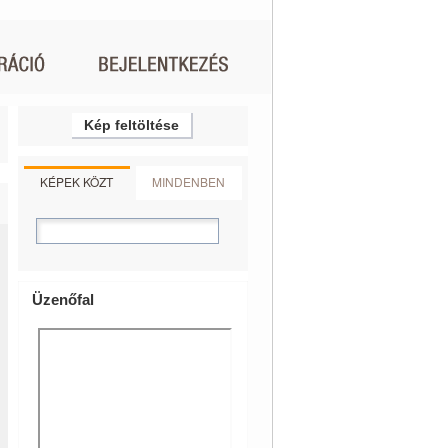
Kép feltöltése
KÉPEK KÖZT
MINDENBEN
Üzenőfal