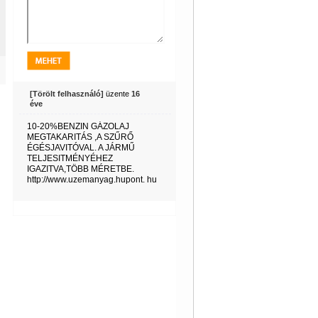
[Törölt felhasználó]
üzente
16
éve
10-20%BENZIN GÁZOLAJ
MEGTAKARITÁS ,A SZŰRŐ
ÉGÉSJAVITÓVAL. A JÁRMŰ
TELJESITMÉNYÉHEZ
IGAZITVA,TÖBB MÉRETBE.
http://www.uzemanyag.hupont. hu