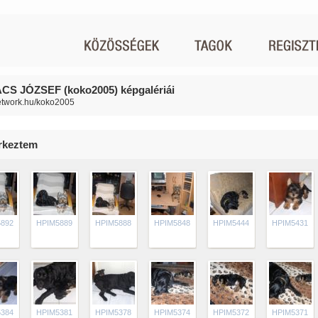
S JÓZSEF (koko2005) képgalériái
network.hu/koko2005
rkeztem
892
HPIM5889
HPIM5888
HPIM5848
HPIM5444
HPIM5431
384
HPIM5381
HPIM5378
HPIM5374
HPIM5372
HPIM5371