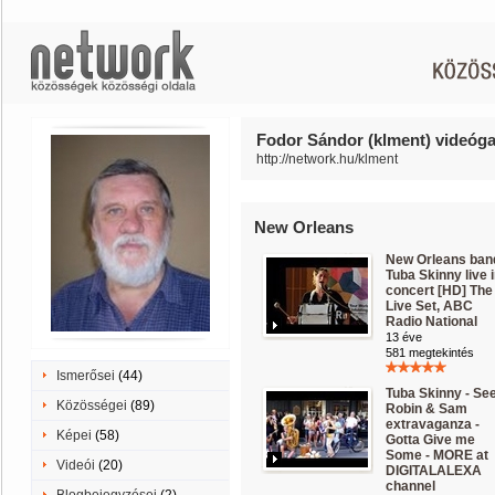
Fodor Sándor (klment) videógal
http://network.hu/klment
New Orleans
New Orleans ban
Tuba Skinny live 
concert [HD] The
Live Set, ABC
Radio National
13 éve
581 megtekintés
Ismerősei
(44)
Tuba Skinny - Se
Közösségei
(89)
Robin & Sam
extravaganza -
Képei
(58)
Gotta Give me
Some - MORE at
Videói
(20)
DIGITALALEXA
channel