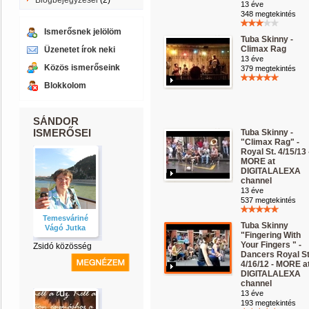
Blogbejegyzései
(2)
13 éve
348 megtekintés
Ismerősnek jelölöm
Tuba Skinny -
Climax Rag
Üzenetet írok neki
13 éve
Közös ismerőseink
379 megtekintés
Blokkolom
SÁNDOR
ISMERŐSEI
Tuba Skinny -
"Climax Rag" -
Royal St. 4/15/13 
MORE at
DIGITALALEXA
channel
13 éve
537 megtekintés
Temesváriné
Tuba Skinny
Vágó Jutka
"Fingering With
Your Fingers " -
Zsidó közösség
Dancers Royal S
4/16/12 - MORE a
DIGITALALEXA
channel
13 éve
193 megtekintés