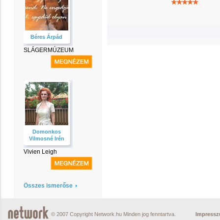
Béres Árpád
SLÁGERMÚZEUM
Domonkos
Vilmosné Irén
Vivien Leigh
Összes ismerőse
© 2007 Copyright Network.hu Minden jog fenntartva.
Impress