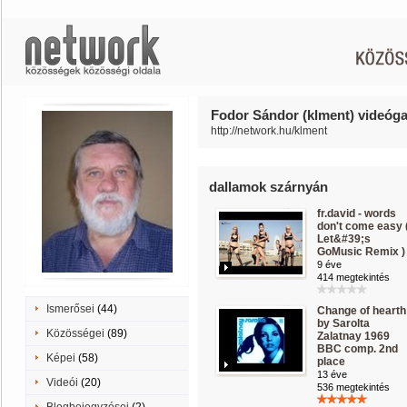
Fodor Sándor (klment) videógal
http://network.hu/klment
dallamok szárnyán
fr.david - words
don't come easy 
Let&#39;s
GoMusic Remix )
9 éve
414 megtekintés
Ismerősei
(44)
Change of hearth
by Sarolta
Közösségei
(89)
Zalatnay 1969
BBC comp. 2nd
Képei
(58)
place
13 éve
Videói
(20)
536 megtekintés