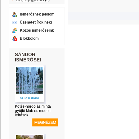
Blogbejegyzései
(2)
Ismerősnek jelölöm
Üzenetet írok neki
Közös ismerőseink
Blokkolom
SÁNDOR
ISMERŐSEI
szilasi ilona
Kötés-horgolás minta
gyűjtő klub és modell
leírások