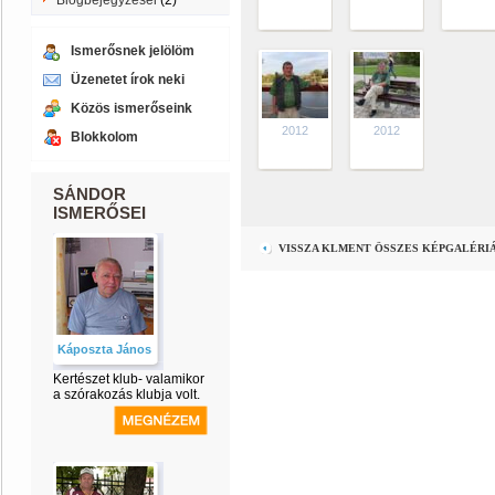
Blogbejegyzései
(2)
Ismerősnek jelölöm
Üzenetet írok neki
Közös ismerőseink
2012
2012
Blokkolom
SÁNDOR
ISMERŐSEI
VISSZA KLMENT ÖSSZES KÉPGALÉRI
Káposzta János
Kertészet klub- valamikor
a szórakozás klubja volt.