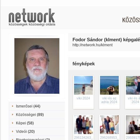
Fodor Sándor (klment) képgalé
http://network.hu/klment
fényképek
viki 2024
viki és az
viki és 
adria 2024
2024
Ismerősei
(44)
Közösségei
(89)
Képei
(58)
Videói
(20)
296134263_362633592709982_877044892
296268953_12522356288
2955917