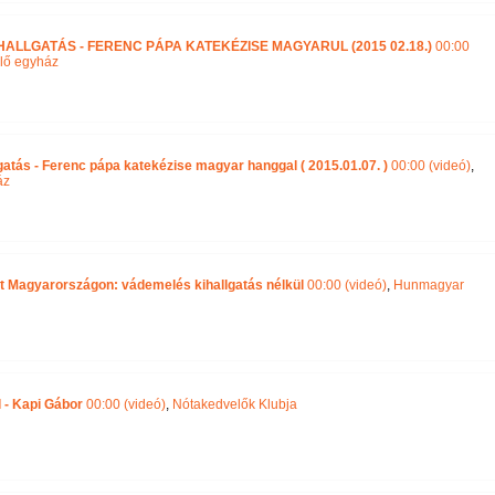
HALLGATÁS - FERENC PÁPA KATEKÉZISE MAGYARUL (2015 02.18.)
00:00
ő egyház
gatás - Ferenc pápa katekézise magyar hanggal ( 2015.01.07. )
00:00 (videó)
,
áz
t Magyarországon: vádemelés kihallgatás nélkül
00:00 (videó)
,
Hunmagyar
 - Kapi Gábor
00:00 (videó)
,
Nótakedvelők Klubja