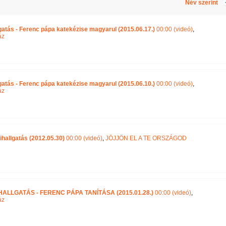
Név szerint
gatás - Ferenc pápa katekézise magyarul (2015.06.17.)
00:00 (videó)
,
áz
gatás - Ferenc pápa katekézise magyarul (2015.06.10.)
00:00 (videó)
,
áz
hallgatás (2012.05.30)
00:00 (videó)
,
JÖJJÖN EL A TE ORSZÁGOD
ALLGATÁS - FERENC PÁPA TANÍTÁSA (2015.01.28.)
00:00 (videó)
,
áz