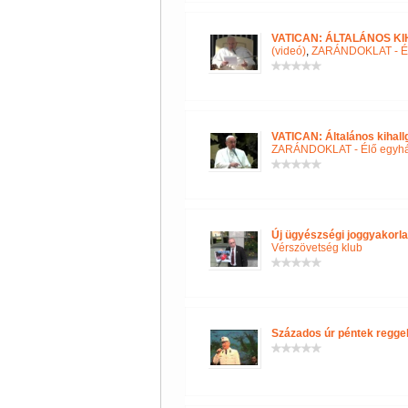
VATICAN: ÁLTALÁNOS KI
(videó)
,
ZARÁNDOKLAT - Él
VATICAN: Általános kihall
ZARÁNDOKLAT - Élő egyh
Új ügyészségi joggyakorla
Vérszövetség klub
Százados úr péntek reggel