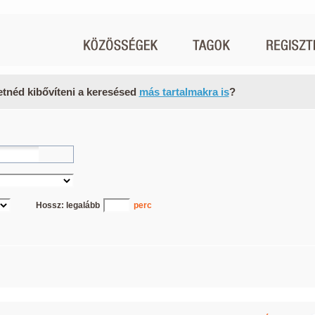
etnéd kibővíteni a keresésed
más tartalmakra is
?
Hossz: legalább
perc