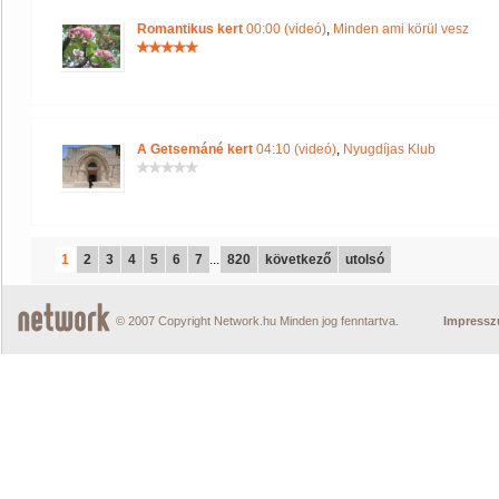
Romantikus kert
00:00 (videó)
,
Minden ami körül vesz
A Getsemáné kert
04:10 (videó)
,
Nyugdíjas Klub
1
2
3
4
5
6
7
...
820
következő
utolsó
© 2007 Copyright Network.hu Minden jog fenntartva.
Impress