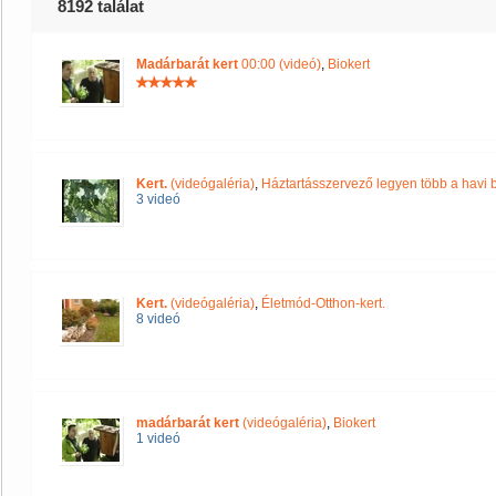
8192 találat
Madárbarát kert
00:00 (videó)
,
Biokert
Kert.
(videógaléria)
,
Háztartásszervező legyen több a havi be
3 videó
Kert.
(videógaléria)
,
Életmód-Otthon-kert.
8 videó
madárbarát kert
(videógaléria)
,
Biokert
1 videó