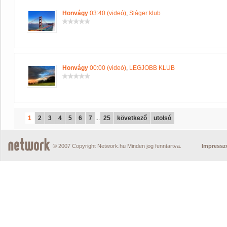
Honvágy
03:40 (videó)
,
Sláger klub
Honvágy
00:00 (videó)
,
LEGJOBB KLUB
1
2
3
4
5
6
7
...
25
következő
utolsó
© 2007 Copyright Network.hu Minden jog fenntartva.
Impress