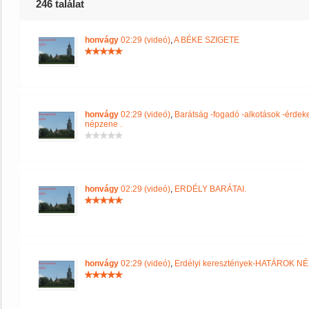
246 találat
honvágy
02:29 (videó)
,
A BÉKE SZIGETE
honvágy
02:29 (videó)
,
Barátság -fogadó -alkotások -érdek
népzene .
honvágy
02:29 (videó)
,
ERDÉLY BARÁTAI.
honvágy
02:29 (videó)
,
Erdélyi keresztények-HATÁROK N